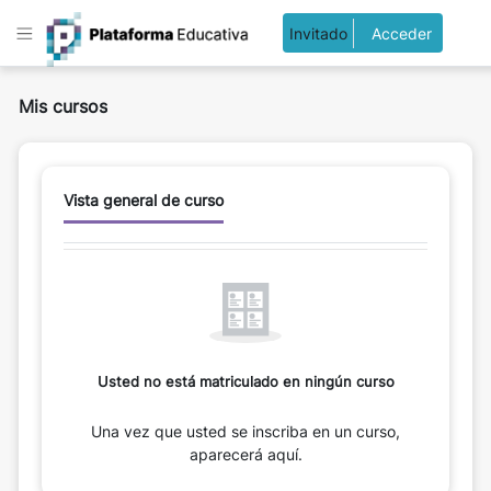
Salta al contenido principal
Invitado
Acceder
Panel lateral
Mis cursos
Bloques de contenido principales
Salta Vista general de curso
Vista general de curso
Usted no está matriculado en ningún curso
Una vez que usted se inscriba en un curso,
aparecerá aquí.